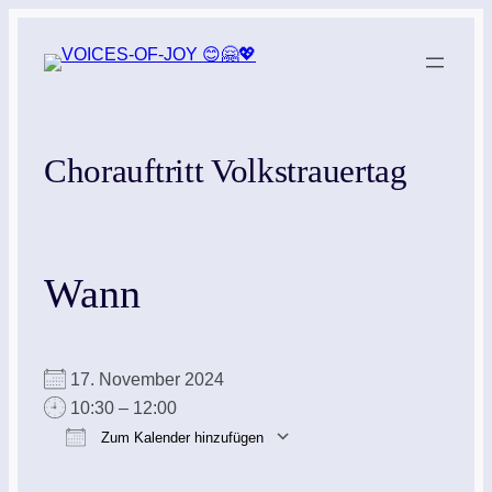
Zum
Inhalt
springen
Chorauftritt Volkstrauertag
Wann
17. November 2024
10:30 – 12:00
Zum Kalender hinzufügen
ICS herunterladen
Google Kalender
iCalendar
Office 365
Outlook Live